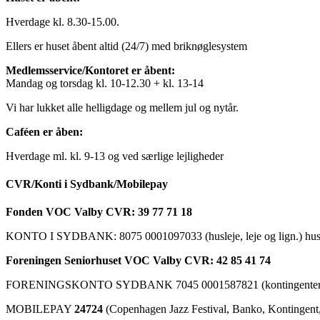
Hverdage kl. 8.30-15.00.
Ellers er huset åbent altid (24/7) med briknøglesystem
Medlemsservice/Kontoret er åbent:
Mandag og torsdag kl. 10-12.30 + kl. 13-14
Vi har lukket alle helligdage og mellem jul og nytår.
Caféen er åben:
Hverdage ml. kl. 9-13 og ved særlige lejligheder
CVR/Konti i Sydbank/Mobilepay
Fonden VOC Valby CVR: 39 77 71 18
KONTO I SYDBANK: 8075 0001097033 (husleje, leje og lign.) husk a
Foreningen Seniorhuset VOC Valby CVR: 42 85 41 74
FORENINGSKONTO SYDBANK 7045 0001587821 (kontingenter, ku
MOBILEPAY
24724
(Copenhagen Jazz Festival, Banko, Kontingent, C