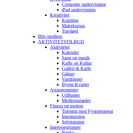
Computer undervisning
iPad undervisning
Kreativitet
Knipling
Malerkursus
Træsløjd
Bliv medlem
AKTIVITETSTILBUD
Aktiviteter
Kalender
Sang og musik
Kaffe og Kultur
Galleri & Kaffe
Gåture
Vandringer
Byens Kvarter
Arrangementer
Udflugter
Medlemsmøder
Fitness og motion
Træning med Fysioterapeut
Introtræning
Selvtræning
Interessegrupper
Banko