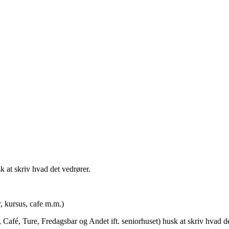
t skriv hvad det vedrører.
rsus, cafe m.m.)
afé, Ture, Fredagsbar og Andet ift. seniorhuset) husk at skriv hvad de