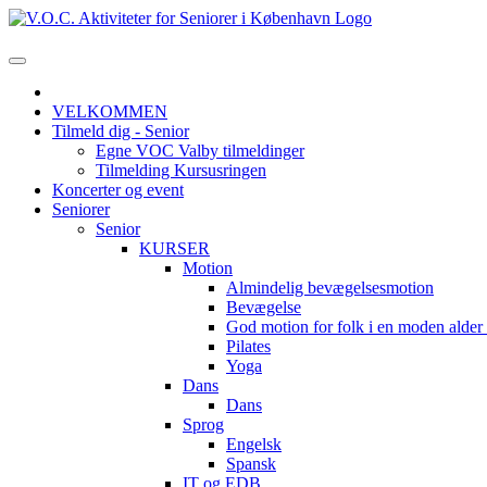
VELKOMMEN
Tilmeld dig - Senior
Egne VOC Valby tilmeldinger
Tilmelding Kursusringen
Koncerter og event
Seniorer
Senior
KURSER
Motion
Almindelig bevægelsesmotion
Bevægelse
God motion for folk i en moden alde
Pilates
Yoga
Dans
Dans
Sprog
Engelsk
Spansk
IT og EDB