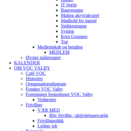
IT hjælp
Bagegruppe
Maling akryl/akvarel
Madhold for mænd
Strikkegruppe
Syning
Krea Gruppen
Træ
Medlemskab og betaling
MEDLEM
Øvrige målgrupper
KALENDER
OM VOC VALBY
Café VOC
Historien
Organisationsdiagram
Fonden VOC Valby
Foreningen Seniorhuset VOC Valby
Vedtægter
Frivillige
VÆR MED
Bliv frivillig / aktivitetsansvarlig
Frivilligpolitik
Ledige job