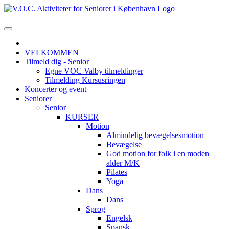
VELKOMMEN
Tilmeld dig - Senior
Egne VOC Valby tilmeldinger
Tilmelding Kursusringen
Koncerter og event
Seniorer
Senior
KURSER
Motion
Almindelig bevægelsesmotion
Bevægelse
God motion for folk i en moden
alder M/K
Pilates
Yoga
Dans
Dans
Sprog
Engelsk
Spansk