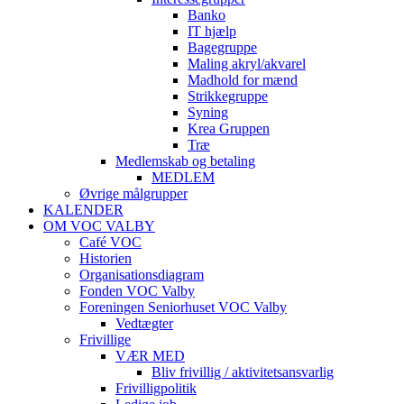
Banko
IT hjælp
Bagegruppe
Maling akryl/akvarel
Madhold for mænd
Strikkegruppe
Syning
Krea Gruppen
Træ
Medlemskab og betaling
MEDLEM
Øvrige målgrupper
KALENDER
OM VOC VALBY
Café VOC
Historien
Organisationsdiagram
Fonden VOC Valby
Foreningen Seniorhuset VOC Valby
Vedtægter
Frivillige
VÆR MED
Bliv frivillig / aktivitetsansvarlig
Frivilligpolitik