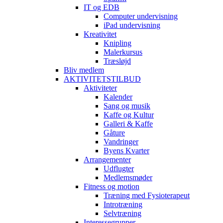
IT og EDB
Computer undervisning
iPad undervisning
Kreativitet
Knipling
Malerkursus
Træsløjd
Bliv medlem
AKTIVITETSTILBUD
Aktiviteter
Kalender
Sang og musik
Kaffe og Kultur
Galleri & Kaffe
Gåture
Vandringer
Byens Kvarter
Arrangementer
Udflugter
Medlemsmøder
Fitness og motion
Træning med Fysioterapeut
Introtræning
Selvtræning
Interessegrupper