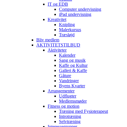
IT og EDB
Computer undervisning
iPad undervisning
Kreativitet
Knipling
Malerkursus
Træsløjd
Bliv medlem
AKTIVITETSTILBUD
Aktiviteter
Kalender
Sang og musik
Kaffe og Kultur
Galleri & Kaffe
Gåture
Vandringer
Byens Kvarter
Arrangementer
Udflugter
Medlemsmøder
Fitness og motion
Træning med Fysioterapeut
Introtræning
Selvtræning
Interessegrupper