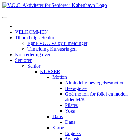
VELKOMMEN
Tilmeld dig - Senior
Egne VOC Valby tilmeldinger
Tilmelding Kursusringen
Koncerter og event
Seniorer
Senior
KURSER
Motion
Almindelig bevægelsesmotion
Bevægelse
God motion for folk i en moden
alder M/K
Pilates
Yoga
Dans
Dans
Sprog
Engelsk
Spansk