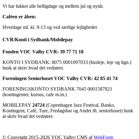
Vi har lukket alle helligdage og mellem jul og nytår.
Caféen er åben:
Hverdage ml. kl. 9-13 og ved særlige lejligheder
CVR/Konti i Sydbank/Mobilepay
Fonden VOC Valby CVR: 39 77 71 18
KONTO I SYDBANK: 8075 0001097033 (husleje, leje og lign.)
husk at skriv hvad det vedrører.
Foreningen Seniorhuset VOC Valby CVR: 42 85 41 74
FORENINGSKONTO SYDBANK 7045 0001587821
(kontingenter, kursus, cafe m.m.)
MOBILEPAY
24724
(Copenhagen Jazz Festival, Banko,
Kontingent, Café, Ture, Fredagsbar og Andet ift. seniorhuset) husk
at skriv hvad det vedrører.
© Copyright 2015-2026 VOC Valby| CMS af
WebForm