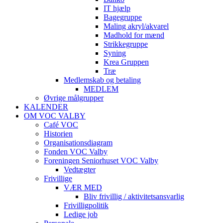
IT hjælp
Bagegruppe
Maling akryl/akvarel
Madhold for mænd
Strikkegruppe
Syning
Krea Gruppen
Træ
Medlemskab og betaling
MEDLEM
Øvrige målgrupper
KALENDER
OM VOC VALBY
Café VOC
Historien
Organisationsdiagram
Fonden VOC Valby
Foreningen Seniorhuset VOC Valby
Vedtægter
Frivillige
VÆR MED
Bliv frivillig / aktivitetsansvarlig
Frivilligpolitik
Ledige job