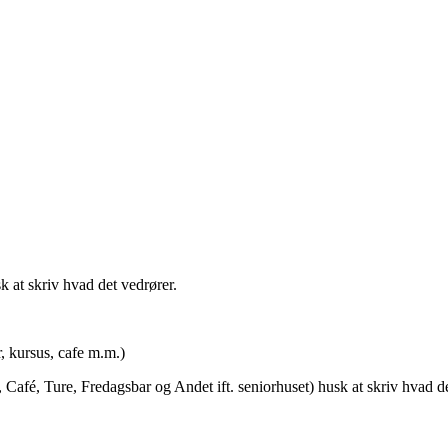
t skriv hvad det vedrører.
rsus, cafe m.m.)
afé, Ture, Fredagsbar og Andet ift. seniorhuset) husk at skriv hvad de