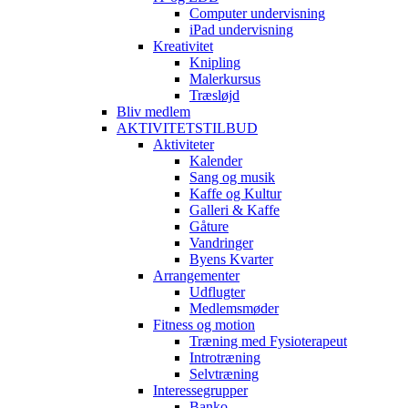
Computer undervisning
iPad undervisning
Kreativitet
Knipling
Malerkursus
Træsløjd
Bliv medlem
AKTIVITETSTILBUD
Aktiviteter
Kalender
Sang og musik
Kaffe og Kultur
Galleri & Kaffe
Gåture
Vandringer
Byens Kvarter
Arrangementer
Udflugter
Medlemsmøder
Fitness og motion
Træning med Fysioterapeut
Introtræning
Selvtræning
Interessegrupper
Banko