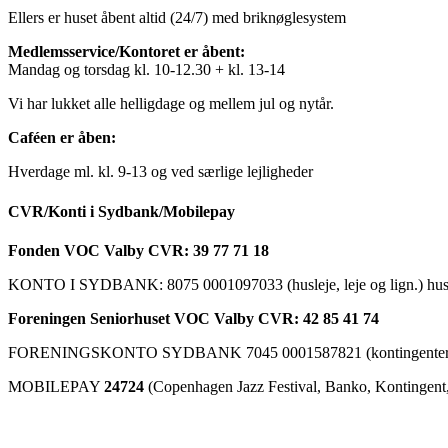
Ellers er huset åbent altid (24/7) med briknøglesystem
Medlemsservice/Kontoret er åbent:
Mandag og torsdag kl. 10-12.30 + kl. 13-14
Vi har lukket alle helligdage og mellem jul og nytår.
Caféen er åben:
Hverdage ml. kl. 9-13 og ved særlige lejligheder
CVR/Konti i Sydbank/Mobilepay
Fonden VOC Valby CVR: 39 77 71 18
KONTO I SYDBANK: 8075 0001097033 (husleje, leje og lign.) husk a
Foreningen Seniorhuset VOC Valby CVR: 42 85 41 74
FORENINGSKONTO SYDBANK 7045 0001587821 (kontingenter, ku
MOBILEPAY
24724
(Copenhagen Jazz Festival, Banko, Kontingent, C